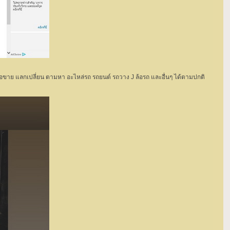
้ ซื้อขาย แลกเปลี่ยน ตามหา อะไหล่รถ รถยนต์ รถวาง J ล้อรถ และอื่นๆ ได้ตามปกติ