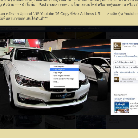
ได้นาน (หรือจนกว่าเจ้าของโพสจะลบ) เพื่อเป็นประโยชน์กับเพื่อนๆ สมาชิก สามารถใช้บริ
mg หัวท้าย ---> นำลิ้งค์มา Past ตรงกลางระหว่างโคด ลงบนโพส หรือกระทู้ของท่าน หรือจะ
ลย หลังจาก Upload ไว้ที่ Youtube ให้ Copy ที่ช่อง Address URL ---> คลิก ปุ่ม Youtube 
้เห็นสามารถกดเล่นได้ทันที***