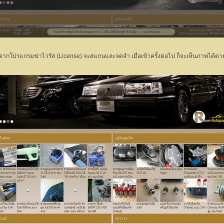
ิดมาจากโปรแกรมฆ่าไวรัส (License) จะสแกนและจดจำ เมื่อเข้าครั้งต่อไป ก็จะเห็นภาพได้ต