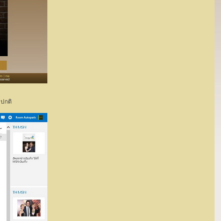
มปกติ