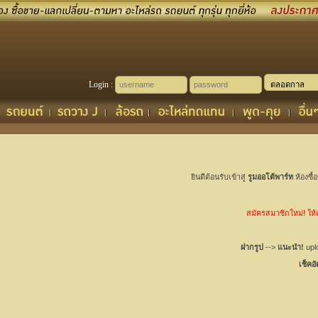
Login :
ยินดีต้อนรับเข้าสู่
รูมออโต้พาร์ท
ห้องซื้
สมัครสมาชิกใหม่! ให้เช
ฝากรูป
-->
แนะนำ!
uplo
เช็คอ