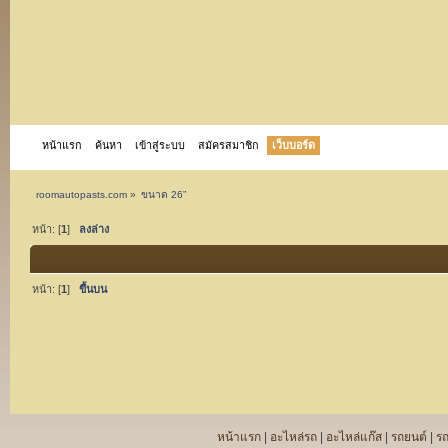
หน้าแรก
ค้นหา
เข้าสู่ระบบ
สมัครสมาชิก
เว็บบอร์ด
roomautopasts.com
»
ขนาด 26”
หน้า: [
1
]
ลงล่าง
หน้า: [
1
]
ขึ้นบน
หน้าแรก
|
อะไหล่รถ
|
อะไหล่แก๊ส
|
รถยนต์
|
ร