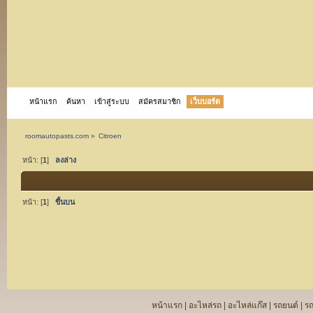
หน้าแรก
ค้นหา
เข้าสู่ระบบ
สมัครสมาชิก
เว็บบอร์ด
roomautopasts.com
»
Citroen
หน้า: [
1
]
ลงล่าง
หน้า: [
1
]
ขึ้นบน
หน้าแรก
|
อะไหล่รถ
|
อะไหล่แก๊ส
|
รถยนต์
|
ร