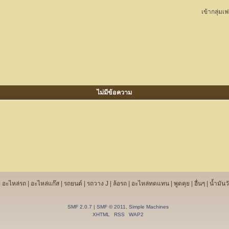
เข้ากลุ่มเ
ไม่มีข้อความ
|
อะไหล่รถ
|
อะไหล่แก๊ส
|
รถยนต์
|
รถวาง J
|
ล้อรถ
|
อะไหล่ทดแทน
|
พูดคุย
|
อื่นๆ
|
น้ำมันวั
SMF 2.0.7
|
SMF © 2011
,
Simple Machines
XHTML
RSS
WAP2