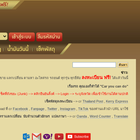
ข่าว:
ลงทะเบียน ฟรี!
อขาย แลกเปลี่ยน ตามหา อะไหล่รถ รถยนต์ ทุกรุ่น ทุกยี่ห้อ
ได้แล้ววันนี้
เรื่องรถ คุณเองก็ทำได้ "Car you can do"
็คที่ถังขยะ (Junk) --> คลิกยืนยันลิ้งค์ --> Login --> ระบุจังหวัด เพื่อเข้าใช้งานได้ตามปกติ
เช็คพัสดุลงทะเบียน
--> cr
Thailand Post
,
Kerry Express
ad ที่ cr
Facebook
,
Fanpage
,
Twitter
,
Instagram
,
TikTok
ของท่านแล้วนำ URL มาใช้
ัตราแลกเปลี่ยน นับจำนวนตัวอักษร แปลภาษา
--> cr
Oanda
,
Word Counter
,
Translate