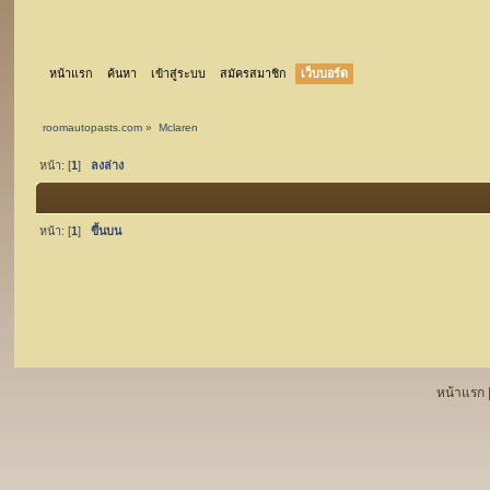
หน้าแรก
ค้นหา
เข้าสู่ระบบ
สมัครสมาชิก
เว็บบอร์ด
roomautopasts.com
»
Mclaren
หน้า: [
1
]
ลงล่าง
หน้า: [
1
]
ขึ้นบน
หน้าแรก