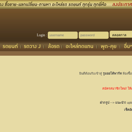
Login :
ยินดีต้อนรับเข้าสู่
รูมออโต้พาร์ท
ห้องซื้
สมัครสมาชิกใหม่! ให้เช
ฝากรูป
-->
แนะนำ!
uplo
เช็คอ