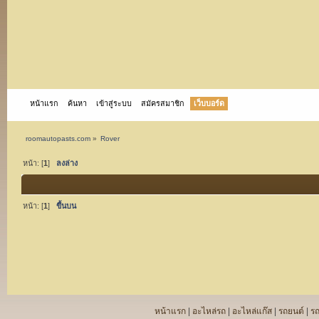
หน้าแรก
ค้นหา
เข้าสู่ระบบ
สมัครสมาชิก
เว็บบอร์ด
roomautopasts.com
»
Rover
หน้า: [
1
]
ลงล่าง
หน้า: [
1
]
ขึ้นบน
หน้าแรก
|
อะไหล่รถ
|
อะไหล่แก๊ส
|
รถยนต์
|
ร