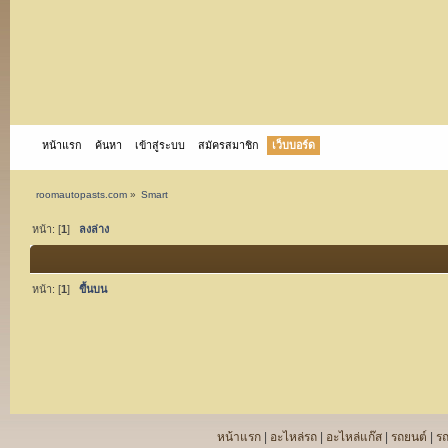
หน้าแรก
ค้นหา
เข้าสู่ระบบ
สมัครสมาชิก
เว็บบอร์ด
roomautopasts.com
»
Smart
หน้า: [
1
]
ลงล่าง
หน้า: [
1
]
ขึ้นบน
หน้าแรก
|
อะไหล่รถ
|
อะไหล่แก๊ส
|
รถยนต์
|
ร