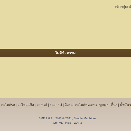
เข้ากลุ่มเ
ไม่มีข้อความ
|
อะไหล่รถ
|
อะไหล่แก๊ส
|
รถยนต์
|
รถวาง J
|
ล้อรถ
|
อะไหล่ทดแทน
|
พูดคุย
|
อื่นๆ
|
น้ำมันวั
SMF 2.0.7
|
SMF © 2011
,
Simple Machines
XHTML
RSS
WAP2