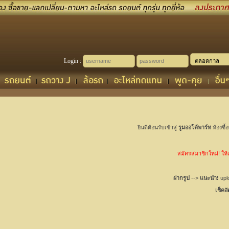
Login :
ยินดีต้อนรับเข้าสู่
รูมออโต้พาร์ท
ห้องซื้
สมัครสมาชิกใหม่! ให้เช
ฝากรูป
-->
แนะนำ!
uplo
เช็คอ