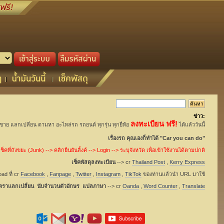
ข่าว:
ลงทะเบียน ฟรี!
อขาย แลกเปลี่ยน ตามหา อะไหล่รถ รถยนต์ ทุกรุ่น ทุกยี่ห้อ
ได้แล้ววันนี้
เรื่องรถ คุณเองก็ทำได้ "Car you can do"
็คที่ถังขยะ (Junk) --> คลิกยืนยันลิ้งค์ --> Login --> ระบุจังหวัด เพื่อเข้าใช้งานได้ตามปกติ
เช็คพัสดุลงทะเบียน
--> cr
Thailand Post
,
Kerry Express
ad ที่ cr
Facebook
,
Fanpage
,
Twitter
,
Instagram
,
TikTok
ของท่านแล้วนำ URL มาใช้
ัตราแลกเปลี่ยน นับจำนวนตัวอักษร แปลภาษา
--> cr
Oanda
,
Word Counter
,
Translate