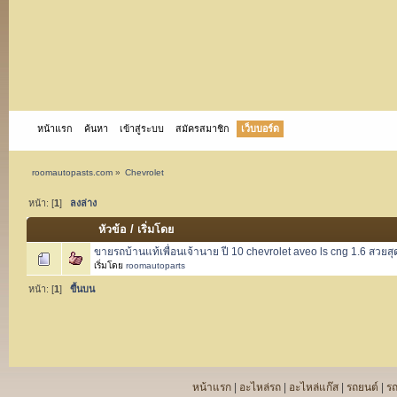
หน้าแรก
ค้นหา
เข้าสู่ระบบ
สมัครสมาชิก
เว็บบอร์ด
roomautopasts.com
»
Chevrolet
หน้า: [
1
]
ลงล่าง
หัวข้อ
/
เริ่มโดย
ขายรถบ้านแท้เพื่อนเจ้านาย ปี 10 chevrolet aveo ls cng 1.6 สวยส
เริ่มโดย
roomautoparts
หน้า: [
1
]
ขึ้นบน
หน้าแรก
|
อะไหล่รถ
|
อะไหล่แก๊ส
|
รถยนต์
|
ร