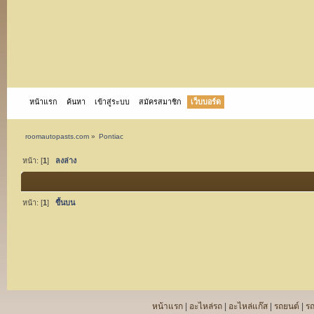
หน้าแรก
ค้นหา
เข้าสู่ระบบ
สมัครสมาชิก
เว็บบอร์ด
roomautopasts.com
»
Pontiac
หน้า: [
1
]
ลงล่าง
หน้า: [
1
]
ขึ้นบน
หน้าแรก
|
อะไหล่รถ
|
อะไหล่แก๊ส
|
รถยนต์
|
ร