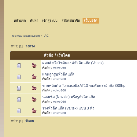
หน้าแรก
ค้นหา
เข้าสู่ระบบ
สมัครสมาชิก
เว็บบอร์ด
roomautopasts.com
»
AC
หน้า: [
1
]
ลงล่าง
หัวข้อ
/
เริ่มโดย
คอยล์ หรือโซลินอยด์หัวฉีดแก๊ส (Valtek)
เริ่มโดย
volvo960
แกนลูกสูบหัวฉีดแก๊ส
เริ่มโดย
volvo960
ขายหม้อต้ม Tomasetto AT13 รองรับแรงม้าถึง 380hp
เริ่มโดย
volvo960
นอสเซิล (Nozzle) หรือรูหัวฉีดแก๊ส
เริ่มโดย
volvo960
รางหัวฉีดแก๊ส (Valtek) แบบ 3 หัว
เริ่มโดย
volvo960
หน้า: [
1
]
ขึ้นบน