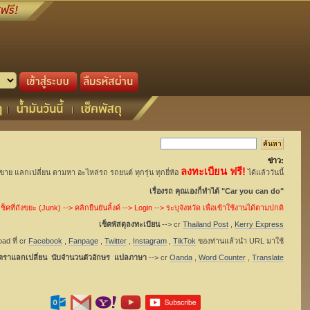
ข่าว:
ลงทะเบียน ฟรี!
อขาย แลกเปลี่ยน ตามหา อะไหล่รถ รถยนต์ ทุกรุ่น ทุกยี่ห้อ
ได้แล้ววันนี้
เรื่องรถ คุณเองก็ทำได้ "Car you can do"
็คที่ถังขยะ (Junk) --> คลิกยืนยันลิ้งค์ --> Login --> ระบุจังหวัด เพื่อเข้าใช้งานได้ตามปกติ
เช็คพัสดุลงทะเบียน
--> cr
Thailand Post
,
Kerry Express
ad ที่ cr
Facebook
,
Fanpage
,
Twitter
,
Instagram
,
TikTok
ของท่านแล้วนำ URL มาใช้
ัตราแลกเปลี่ยน นับจำนวนตัวอักษร แปลภาษา
--> cr
Oanda
,
Word Counter
,
Translate