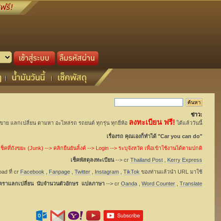
ข่าว:
ลงทะเบียน ฟรี!
อขาย แลกเปลี่ยน ตามหา อะไหล่รถ รถยนต์ ทุกรุ่น ทุกยี่ห้อ
ได้แล้ววันนี้
เรื่องรถ คุณเองก็ทำได้ "Car you can do"
็คที่ถังขยะ (Junk) --> คลิกยืนยันลิ้งค์ --> Login --> ระบุจังหวัด เพื่อเข้าใช้งานได้ตามปกติ
เช็คพัสดุลงทะเบียน
--> cr
Thailand Post
,
Kerry Express
ad ที่ cr
Facebook
,
Fanpage
,
Twitter
,
Instagram
,
TikTok
ของท่านแล้วนำ URL มาใช้
ัตราแลกเปลี่ยน นับจำนวนตัวอักษร แปลภาษา
--> cr
Oanda
,
Word Counter
,
Translate