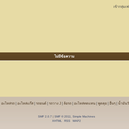
เข้ากลุ่มเ
ไม่มีข้อความ
|
อะไหล่รถ
|
อะไหล่แก๊ส
|
รถยนต์
|
รถวาง J
|
ล้อรถ
|
อะไหล่ทดแทน
|
พูดคุย
|
อื่นๆ
|
น้ำมันวั
SMF 2.0.7
|
SMF © 2011
,
Simple Machines
XHTML
RSS
WAP2