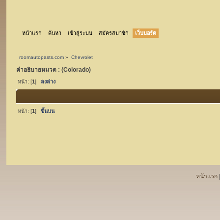
หน้าแรก
ค้นหา
เข้าสู่ระบบ
สมัครสมาชิก
เว็บบอร์ด
roomautopasts.com
»
Chevrolet
คำอธิบายหมวด : (Colorado)
หน้า: [
1
]
ลงล่าง
หน้า: [
1
]
ขึ้นบน
หน้าแรก