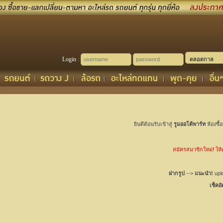
Login :
ยินดีต้อนรับเข้าสู่
รูมออโต้พาร์ท
ห้องซื้
สมัครสมาชิกใหม่! ให้เช
ฝากรูป
-->
แนะนำ!
uplo
เช็คอ