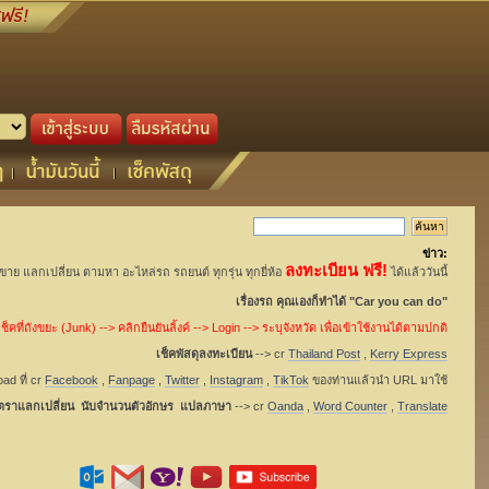
ข่าว:
ลงทะเบียน ฟรี!
อขาย แลกเปลี่ยน ตามหา อะไหล่รถ รถยนต์ ทุกรุ่น ทุกยี่ห้อ
ได้แล้ววันนี้
เรื่องรถ คุณเองก็ทำได้ "Car you can do"
็คที่ถังขยะ (Junk) --> คลิกยืนยันลิ้งค์ --> Login --> ระบุจังหวัด เพื่อเข้าใช้งานได้ตามปกติ
เช็คพัสดุลงทะเบียน
--> cr
Thailand Post
,
Kerry Express
ad ที่ cr
Facebook
,
Fanpage
,
Twitter
,
Instagram
,
TikTok
ของท่านแล้วนำ URL มาใช้
ัตราแลกเปลี่ยน นับจำนวนตัวอักษร แปลภาษา
--> cr
Oanda
,
Word Counter
,
Translate