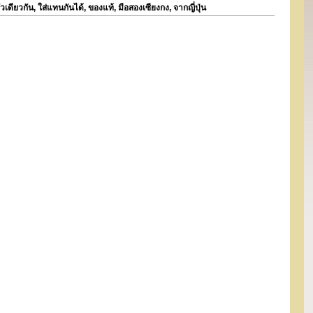
ัวเดียวกัน, ใส่แทนกันได้, ของแท้, มือสองเซียงกง, จากญี่ปุ่น