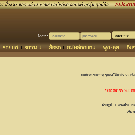
Login :
ยินดีต้อนรับเข้าสู่
รูมออโต้พาร์ท
ห้องซื้
สมัครสมาชิกใหม่! ให้เช
ฝากรูป
-->
แนะนำ!
uplo
เช็คอ