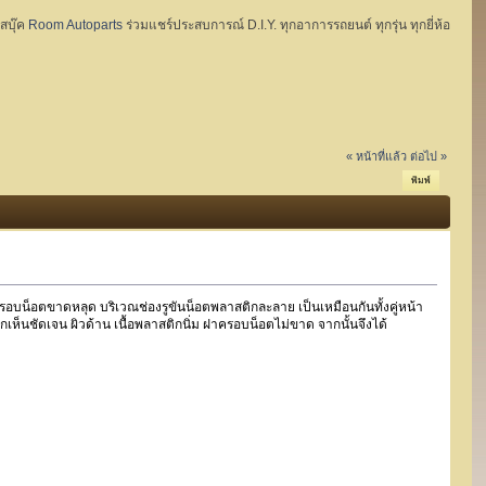
ฟสบุ๊ค
Room Autoparts
ร่วมแชร์ประสบการณ์ D.I.Y. ทุกอาการรถยนต์ ทุกรุ่น ทุกยี่ห้อ
« หน้าที่แล้ว
ต่อไป »
พิมพ์
ฝาครอบน็อตขาดหลุด บริเวณช่องรูขันน็อตพลาสติกละลาย เป็นเหมือนกันทั้งคู่หน้า
กเห็นชัดเจน ผิวด้าน เนื้อพลาสติกนิ่ม ฝาครอบน็อตไม่ขาด จากนั้นจึงได้