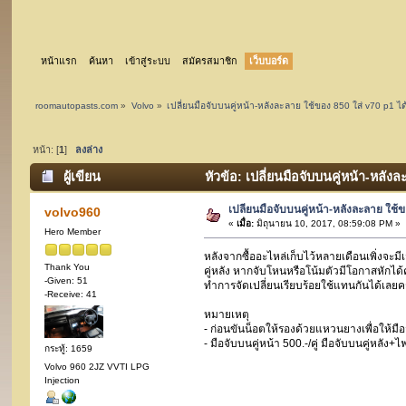
หน้าแรก
ค้นหา
เข้าสู่ระบบ
สมัครสมาชิก
เว็บบอร์ด
roomautopasts.com
»
Volvo
»
เปลี่ยนมือจับบนคู่หน้า-หลังละลาย ใช้ของ 850 ใส่ v70 p1 ได
หน้า: [
1
]
ลงล่าง
ผู้เขียน
หัวข้อ: เปลี่ยนมือจับบนคู่หน้า-หลัง
เปลี่ยนมือจับบนคู่หน้า-หลังละลาย ใช้
volvo960
«
เมื่อ:
มิถุนายน 10, 2017, 08:59:08 PM »
Hero Member
หลังจากซื้ออะไหล่เก็บไว้หลายเดือนเพิ่งจะมี
Thank You
คู่หลัง หากจับโหนหรือโน้มตัวมีโอกาสหักได้
-Given: 51
ทำการจัดเปลี่ยนเรียบร้อยใช้แทนกันได้เลยค
-Receive: 41
หมายเหตุ
- ก่อนขันน็อตให้รองด้วยแหวนยางเพื่อให้มือ
- มือจับบนคู่หน้า 500.-/คู่ มือจับบนคู่หล
กระทู้: 1659
Volvo 960 2JZ VVTI LPG
Injection