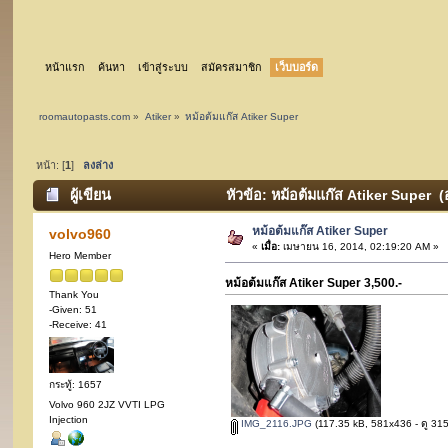
หน้าแรก
ค้นหา
เข้าสู่ระบบ
สมัครสมาชิก
เว็บบอร์ด
roomautopasts.com
»
Atiker
»
หม้อต้มแก๊ส Atiker Super
หน้า: [
1
]
ลงล่าง
ผู้เขียน
หัวข้อ: หม้อต้มแก๊ส Atiker Super (อ
หม้อต้มแก๊ส Atiker Super
volvo960
«
เมื่อ:
เมษายน 16, 2014, 02:19:20 AM »
Hero Member
หม้อต้มแก๊ส Atiker Super 3,500.-
Thank You
-Given: 51
-Receive: 41
กระทู้: 1657
Volvo 960 2JZ VVTI LPG
Injection
IMG_2116.JPG
(117.35 kB, 581x436 - ดู 3154