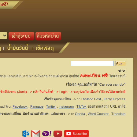
ข่าว:
ลงทะเบียน ฟรี!
อขาย แลกเปลี่ยน ตามหา อะไหล่รถ รถยนต์ ทุกรุ่น ทุกยี่ห้อ
ได้แล้ววันนี้
เรื่องรถ คุณเองก็ทำได้ "Car you can do"
็คที่ถังขยะ (Junk) --> คลิกยืนยันลิ้งค์ --> Login --> ระบุจังหวัด เพื่อเข้าใช้งานได้ตามปกติ
เช็คพัสดุลงทะเบียน
--> cr
Thailand Post
,
Kerry Express
ad ที่ cr
Facebook
,
Fanpage
,
Twitter
,
Instagram
,
TikTok
ของท่านแล้วนำ URL มาใช้
ัตราแลกเปลี่ยน นับจำนวนตัวอักษร แปลภาษา
--> cr
Oanda
,
Word Counter
,
Translate