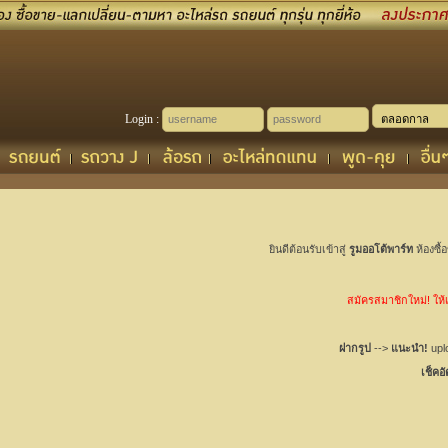
Login :
ยินดีต้อนรับเข้าสู่
รูมออโต้พาร์ท
ห้องซื้
สมัครสมาชิกใหม่! ให้เช
ฝากรูป
-->
แนะนำ!
uplo
เช็คอ