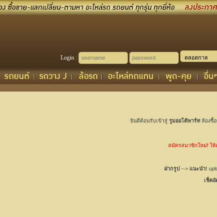
Login :
ยินดีต้อนรับเข้าสู่
รูมออโต้พาร์ท
ห้องซื้
สมัครสมาชิกใหม่! ให้เช
ฝากรูป
-->
แนะนำ!
uplo
เช็คอ