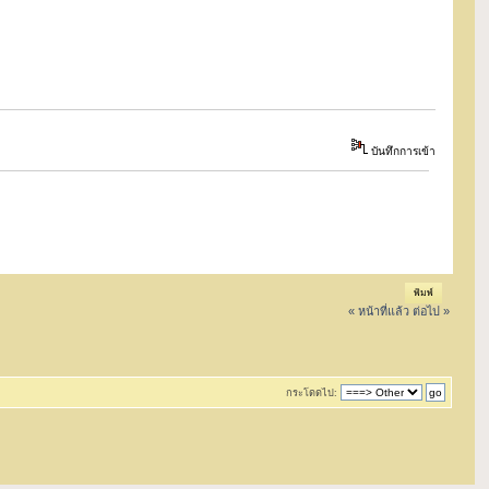
บันทึกการเข้า
พิมพ์
« หน้าที่แล้ว
ต่อไป »
กระโดดไป: