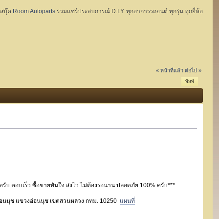
ฟสบุ๊ค
Room Autoparts
ร่วมแชร์ประสบการณ์ D.I.Y. ทุกอาการรถยนต์ ทุกรุ่น ทุกยี่ห้อ
« หน้าที่แล้ว
ต่อไป »
พิมพ์
ครับ ตอบเร็ว ซื้อขายทันใจ ส่งไว ไม่ต้องรอนาน ปลอดภัย 100% ครับ***
 ถ.อ่อนนุช แขวงอ่อนนุช เขตสวนหลวง กทม. 10250
แผนที่