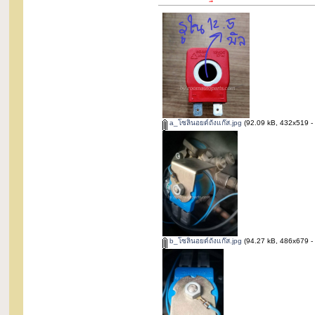
a_โซลินอยด์ถังแก๊ส.jpg
(92.09 kB, 432x519 - ด
b_โซลินอยด์ถังแก๊ส.jpg
(94.27 kB, 486x679 - ดู