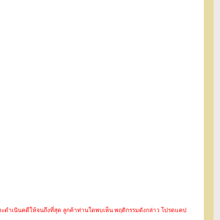
ะจะดำเนินคดีให้จนถึงที่สุด ลูกค้าท่านใดพบเห็น พฤติกรรมดังกล่าว โปรดแคป