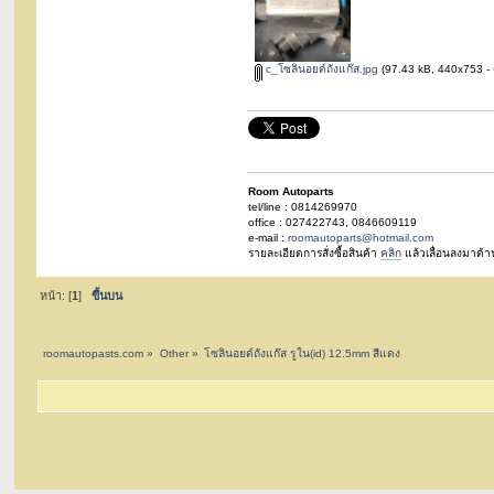
c_โซลินอยด์ถังแก๊ส.jpg
(97.43 kB, 440x753 - ดู
Room Autoparts
tel/line : 0814269970
office : 027422743, 0846609119
e-mail :
roomautoparts@hotmail.com
รายละเอียดการสั่งซื้อสินค้า
คลิก
แล้วเลื่อนลงมาด้า
หน้า: [
1
]
ขึ้นบน
roomautopasts.com
»
Other
»
โซลินอยด์ถังแก๊ส รูใน(id) 12.5mm สีแดง