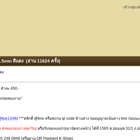
เข้ากลุ่มเ
2.5mm สีแดง (อ่าน 11624 ครั้ง)
แดง
 ตัวละ 450.-
ท้ โปรดสอบถาม*
@tue1349x
***คลิกที่ @line หรือสแกน qr code ด้านล่าง ขออนุญาตเน้นทาง line ก่อนนะ
ง ส่งของรอบบ่ายทุกวัน)
หรือรับของเอง(กรุณานัดล่วงหน้า) ได้ที่ 1565 ซ.อ่อนนุช 31/1
 635 248 0949 (หรือผ่าน QR Payment K-Shop)