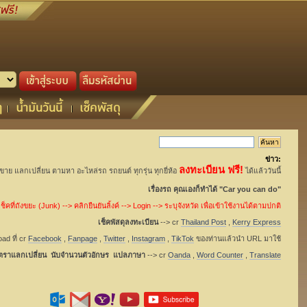
ข่าว:
ลงทะเบียน ฟรี!
อขาย แลกเปลี่ยน ตามหา อะไหล่รถ รถยนต์ ทุกรุ่น ทุกยี่ห้อ
ได้แล้ววันนี้
เรื่องรถ คุณเองก็ทำได้ "Car you can do"
็คที่ถังขยะ (Junk) --> คลิกยืนยันลิ้งค์ --> Login --> ระบุจังหวัด เพื่อเข้าใช้งานได้ตามปกติ
เช็คพัสดุลงทะเบียน
--> cr
Thailand Post
,
Kerry Express
ad ที่ cr
Facebook
,
Fanpage
,
Twitter
,
Instagram
,
TikTok
ของท่านแล้วนำ URL มาใช้
ัตราแลกเปลี่ยน นับจำนวนตัวอักษร แปลภาษา
--> cr
Oanda
,
Word Counter
,
Translate