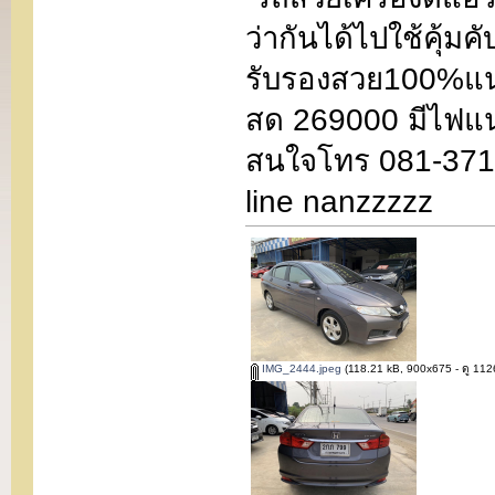
ว่ากันได้ไปใช้คุ้ม
รับรองสวย100%แ
สด 269000 มีไฟแ
สนใจโทร 081-371-
line nanzzzzz
IMG_2444.jpeg
(118.21 kB, 900x675 - ดู 1126 