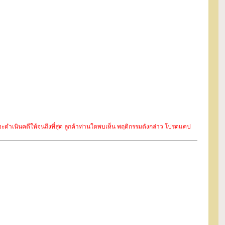
ะจะดำเนินคดีให้จนถึงที่สุด ลูกค้าท่านใดพบเห็น พฤติกรรมดังกล่าว โปรดแคป