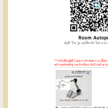
***แจ้งเตือนผู้ที่ Copy ภาพ+ข้อความ เนื้
หน้าจอส่งหลักฐานแจ้งกลับมายังร้านค้าผ่านไ
a_ลูกหมากปรับไฟหน้า W203.jpg
(94.84 kB, 45