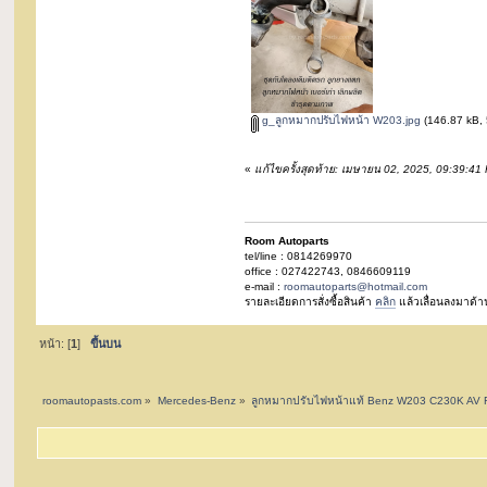
g_ลูกหมากปรับไฟหน้า W203.jpg
(146.87 kB, 5
«
แก้ไขครั้งสุดท้าย: เมษายน 02, 2025, 09:39:4
Room Autoparts
tel/line : 0814269970
office : 027422743, 0846609119
e-mail :
roomautoparts@hotmail.com
รายละเอียดการสั่งซื้อสินค้า
คลิก
แล้วเลื่อนลงมาด้า
หน้า: [
1
]
ขึ้นบน
roomautopasts.com
»
Mercedes-Benz
»
ลูกหมากปรับไฟหน้าแท้ Benz W203 C230K AV 