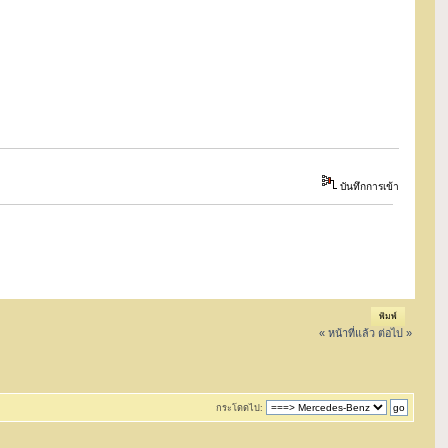
บันทึกการเข้า
พิมพ์
« หน้าที่แล้ว
ต่อไป »
กระโดดไป: