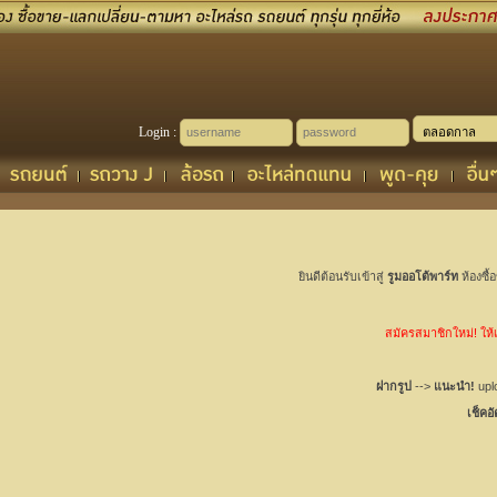
Login :
ยินดีต้อนรับเข้าสู่
รูมออโต้พาร์ท
ห้องซื้
สมัครสมาชิกใหม่! ให้เช
ฝากรูป
-->
แนะนำ!
uplo
เช็คอ