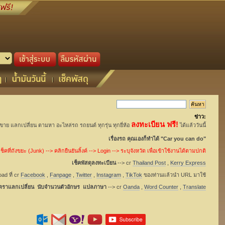
ข่าว:
ลงทะเบียน ฟรี!
อขาย แลกเปลี่ยน ตามหา อะไหล่รถ รถยนต์ ทุกรุ่น ทุกยี่ห้อ
ได้แล้ววันนี้
เรื่องรถ คุณเองก็ทำได้ "Car you can do"
็คที่ถังขยะ (Junk) --> คลิกยืนยันลิ้งค์ --> Login --> ระบุจังหวัด เพื่อเข้าใช้งานได้ตามปกติ
เช็คพัสดุลงทะเบียน
--> cr
Thailand Post
,
Kerry Express
ad ที่ cr
Facebook
,
Fanpage
,
Twitter
,
Instagram
,
TikTok
ของท่านแล้วนำ URL มาใช้
ัตราแลกเปลี่ยน นับจำนวนตัวอักษร แปลภาษา
--> cr
Oanda
,
Word Counter
,
Translate