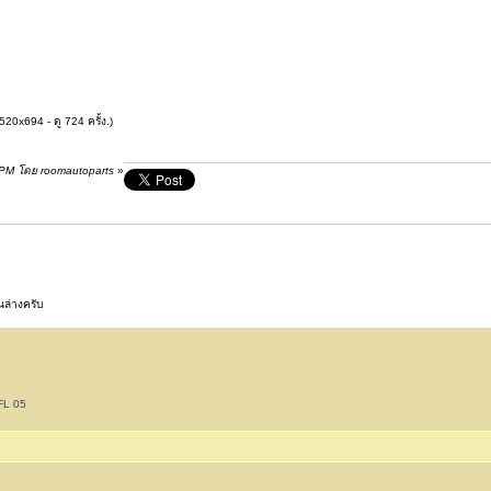
20x694 - ดู 724 ครั้ง.)
1 PM โดย roomautoparts
»
นล่างครับ
FL 05