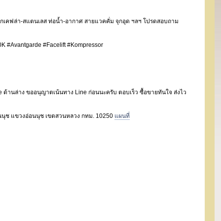
ายถักเคฟล่า-สแตนเลส ท่อน้ำ-อากาศ สายแวคคั่ม จุกอุด ฯลฯ โปรดสอบถาม
K #Avantgarde #Facelift #Kompressor
 ด้านล่าง ขออนุญาตเน้นทาง Line ก่อนนะครับ ตอบเร็ว ซื้อขายทันใจ ส่งไว
.อ่อนนุช แขวงอ่อนนุช เขตสวนหลวง กทม. 10250
แผนที่