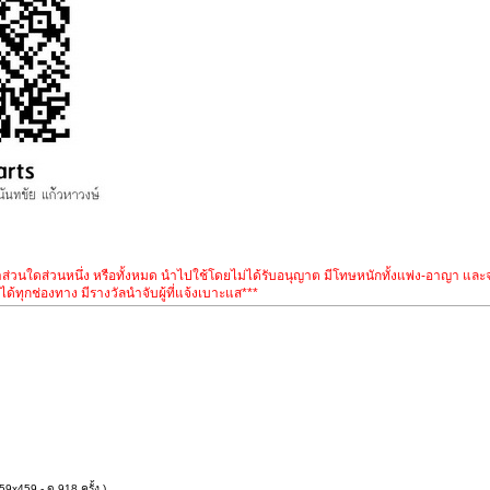
อหาส่วนใดส่วนหนึ่ง หรือทั้งหมด นำไปใช้โดยไม่ได้รับอนุญาต มีโทษหนักทั้งแพ่ง-อาญา แล
ด้ทุกช่องทาง มีรางวัลนำจับผู้ที่แจ้งเบาะแส***
9x459 - ดู 918 ครั้ง.)