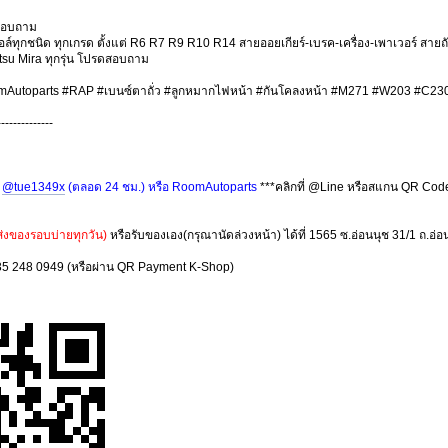
ดสอบถาม
ฮอล์ทุกชนิด ทุกเกรด ตั้งแต่ R6 R7 R9 R10 R14 สายออยเกียร์-เบรค-เครื่อง-เพาเวอร์ ส
tsu Mira ทุกรุ่น โปรดสอบถาม
omAutoparts #RAP #เบนซ์ตาถั่ว #ลูกหมากไฟหน้า #กันโคลงหน้า #M271 #W203 #C230
--------------
อ
@tue1349x
(ตลอด 24 ชม.) หรือ RoomAutoparts
***คลิกที่ @Line หรือสแกน QR Code
 ส่งของรอบบ่ายทุกวัน)
หรือรับของเอง(กรุณานัดล่วงหน้า) ได้ที่ 1565 ซ.อ่อนนุช 31/1 ถ
 635 248 0949 (หรือผ่าน QR Payment K-Shop)