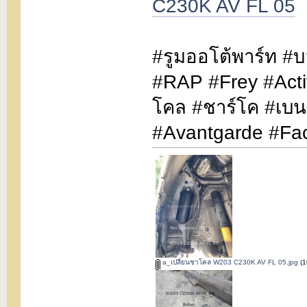
C230K AV FL 05
#รูมออโต้พาร์ท #
#RAP #Frey #Act
โคล #ชาร์โค #เบ
#Avantgarde #Fa
a_เปลี่ยนชาโคล W203 C230K AV FL 05.jpg
(1