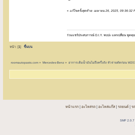
«
แก้ไขครั้งสุดท้าย: เมษายน 26, 2025, 09:36:32
ร่วมแชร์ประสบการณ์ D.I.Y. พบปะ แลกเปลี่ยน พูดคุย ซ
หน้า: [
1
]
ขึ้นบน
roomautopasts.com
»
Mercedes-Benz
»
อาการเติมน้ำมันไม่ถึงครึ่งถัง หัวจ่ายตัดก่อน W
หน้าแรก
|
อะไหล่รถ
|
อะไหล่แก๊ส
|
รถยนต์
|
ร
SMF 2.0.7