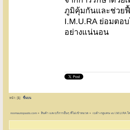
ภูมิคุ้มกันและช่วย
I.M.U.RA ย่อมตอบโ
อย่างแน่นอน
หน้า: [
1
]
ขึ้นบน
roomautopasts.com
»
สินค้า และบริการอื่นๆ ที่ไม่เข้าหมวด
»
เบต้า-กลูแคน vs I.M.U.RA ใคร