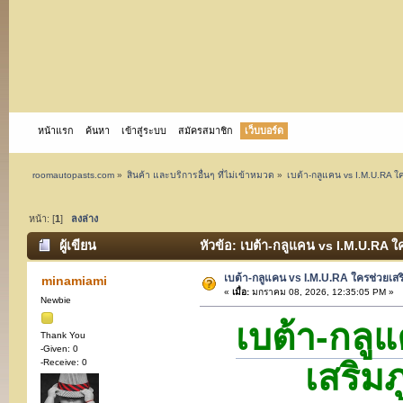
หน้าแรก
ค้นหา
เข้าสู่ระบบ
สมัครสมาชิก
เว็บบอร์ด
roomautopasts.com
»
สินค้า และบริการอื่นๆ ที่ไม่เข้าหมวด
»
เบต้า-กลูแคน vs I.M.U.RA ใคร
หน้า: [
1
]
ลงล่าง
ผู้เขียน
หัวข้อ: เบต้า-กลูแคน vs I.M.U.RA ใคร
เบต้า-กลูแคน vs I.M.U.RA ใครช่วยเสริม
minamiami
«
เมื่อ:
มกราคม 08, 2026, 12:35:05 PM »
Newbie
เบต้า-กลู
Thank You
-Given: 0
เสริมภ
-Receive: 0