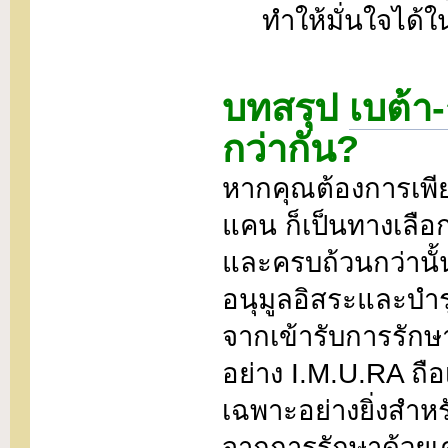
ทำให้มั่นใจได
บทสรุป
เบต้า
กว่ากัน?
หากคุณต้องการเพียงแ
แคน ก็เป็นทางเลือ
และครบถ้วนกว่านั้
อนุมูลอิสระและบำร
จากเข้ารับการรัก
อย่าง I.M.U.RA ถือ
เฉพาะอย่างยิ่งสำหร
จากการรักษาด้วยเคม