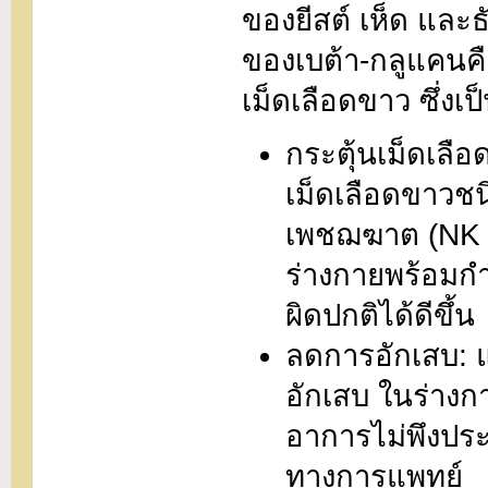
ของยีสต์ เห็ด และธั
ของเบต้า-กลูแคนค
เม็ดเลือดขาว ซึ่งเ
กระตุ้นเม็ดเลื
เม็ดเลือดขาวช
เพชฌฆาต (NK Cel
ร่างกายพร้อมกำ
ผิดปกติได้ดีขึ้น
ลดการอักเสบ: แ
อักเสบ ในร่างก
อาการไม่พึงประ
ทางการแพทย์