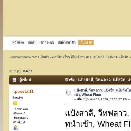
หน้าแรก
ค้นหา
เข้าสู่ระบบ
สมัครสมาชิก
เว็บบอร์ด
roomautopasts.com
»
สินค้า และบริการอื่นๆ ที่ไม่เข้าหมวด
»
แป้งสาลี, วีทฟลาว, แป้งวีท,
หน้า: [
1
]
ลงล่าง
ผู้เขียน
หัวข้อ: แป้งสาลี, วีทฟลาว, แป้งวีท, 
แป้งสาลี, วีทฟลาว, แป้งวีท, แป้งวีทไ
tpccstaff1
เข้า, Wheat Flour
Newbie
«
เมื่อ:
มิถุนายน 02, 2026, 02:25:52 PM »
Thank You
แป้งสาลี, วีทฟลาว, 
-Given: 0
-Receive: 0
ทนำเข้า, Wheat Fl
กระทู้: 34