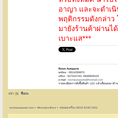
อาญา และจะดำเนินค
พฤติกรรมดังกล่าว
มายังร้านค้าผ่านได้
เบาะแส***
Room Autoparts
tel/line : 0814269970
office : 027422743, 0846609119
e-mail :
roomautoparts@hotmail.com
รายละเอียดการสั่งซื้อสินค้า
คลิก
แล้วเลื่อนลงมาด้าน
หน้า: [
1
]
ขึ้นบน
roomautopasts.com
»
Mercedes-Benz
»
ท่อออยเครื่อง W210 E240 2001